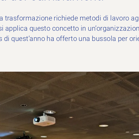
 trasformazione richiede metodi di lavoro agi
si applica questo concetto in un’organizzazio
 di quest’anno ha offerto una bussola per orie