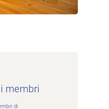
ai membri
embri di