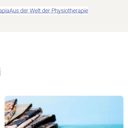
apia
Aus der Welt der Physiotherapie
i
All'articolo In poche parole