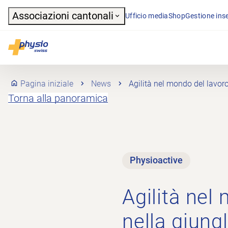
Header
Associazioni cantonali
Ufficio media
Shop
Gestione inse
Navigazione principale
Physioswiss
Pagina iniziale
News
Agilità nel mondo del lavor
Torna alla panoramica
Physioactive
Agilità nel
nella giung