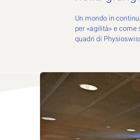
Un mondo in continua
per «agilità» e come 
quadri di Physioswiss