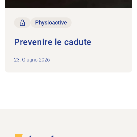
solo per i membri
Physioactive
Prevenire le cadute
23. Giugno 2026
Piè di pagina
Alla pagina iniziale