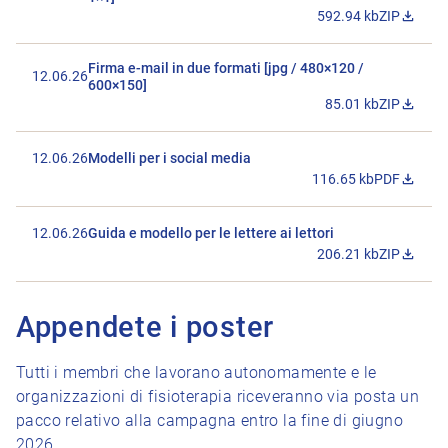
592.94 kb
ZIP
Scarica il f
Firma e-mail in due formati [jpg / 480×120 /
12.06.26
600×150]
85.01 kb
ZIP
Scarica il 
12.06.26
Modelli per i social media
116.65 kb
PDF
Scarica il fi
12.06.26
Guida e modello per le lettere ai lettori
206.21 kb
ZIP
Scarica il f
Appendete i poster
Tutti i membri che lavorano autonomamente e le
organizzazioni di fisioterapia riceveranno via posta un
pacco relativo alla campagna entro la fine di giugno
2026.