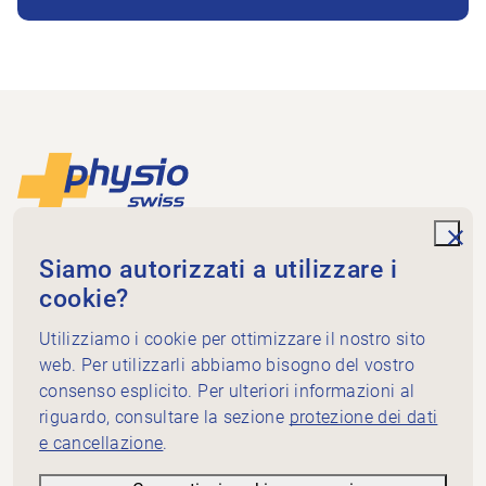
Piè di pagina
Alla pagina iniziale
unde
Physioswiss
Siamo autorizzati a utilizzare i
Dammweg 3
cookie?
3013 Bern
+41 58 255 36 00
Utilizziamo i cookie per ottimizzare il nostro sito
info@physioswiss.ch
web. Per utilizzarli abbiamo bisogno del vostro
Media sociali
consenso esplicito. Per ulteriori informazioni al
Informazioni importanti
riguardo, consultare la sezione
protezione dei dati
e cancellazione
.
Conoscenze
Servizi