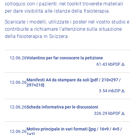
colloquio con i pazienti: nel toolkit troverete materiali
per dare visibilità alle istanze della fisioterapia.
Scaricate i modelli, utilizzate i poster nel vostro studio e
contribuite a richiamare l’attenzione sulla situazione
della fisioterapia in Svizzera.
12.06.26
Volantino per far conoscere la petizione
61.43 kb
PDF
Scarica il fi
Manifesti A4 da stampare da soli [pdf / 210×297 /
12.06.26
297×210]
3.54 mb
ZIP
Scarica il 
12.06.26
Scheda informativa per le discussioni
326.29 kb
PDF
Scarica il f
Motivo principale in vari formati [jpg / 16×9 / 4×5 /
12.06.26
1×1]