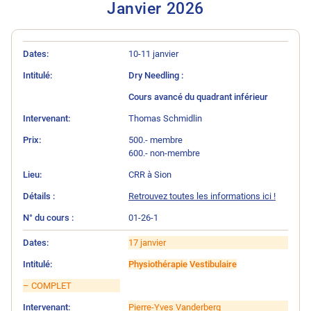
Janvier 202
6
N° du cours
Intitulé
Intervenant
Prix
Lieu
Détails
Dates
10-11 janvier
Dry Needling :
Cours avancé du quadrant inférieur
Thomas Schmidlin
500.- membre
600.- non-membre
CRR à Sion
Retrouvez toutes les informations ici !
01-26-1
17 janvier
Physiothérapie
Vestibulaire
– COMPLET
Pierre-Yves Vanderberg