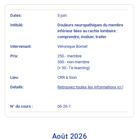
N° du cours
Intitulé
Intervenant
Prix
Lieu
Détails
Dates
5 juin
Douleurs neuropathiques du membre
inférieur liées au rachis lombaire :
comprendre, évaluer, traiter
Véronique Bornet
250.- membre
300.- non-membre
(+ 50.- l’e-learning)
CRR à Sion
Retrouvez toutes les informations ici !
06-26-1
Août
2026