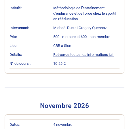
Méthodologie de l’entraînement
d’endurance et de force chez le sportif
en rééducation
Michaël Duc et Gregory Quennoz
500.- membre et 600.- non-membre
CRR à Sion
Retrouvez toutes les informations ici !
10-26-2
Novembre 202
6
N° du cours
Intitulé
Intervenant
Prix
Lieu
Détails
Dates
4 novembre