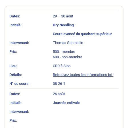
N° du cours
Intitulé
Intervenant
Prix
Lieu
Détails
Dates
29 – 30 août
Dry Needling :
Cours avancé du quadrant supérieur
Thomas Schmidlin
500.- membre
600.- non-membre
CRR à Sion
Retrouvez toutes les informations ici !
08-26-1
26 août
Journée estivale