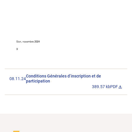
Conditions Générales d’inscription et de
08.11.24
participation
389.57 kb
PDF
Télécharger l
Footer
Vers la page d'accueil