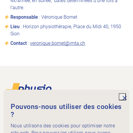
4x/année, en soirée, dates déterminées d’une fois à
l’autre.
Responsable
: Véronique Bornet
Lieu
: Horizon physiothérapie, Place du Midi 40, 1950
Sion
Contact
:
veronique.bornet@imta.ch
Footer
Vers la page d'accueil
unde
Pouvons-nous utiliser des cookies
Physiovalais-wallis
?
Rue de la Dent blanche 8
1950 Sion
Nous utilisons des cookies pour optimiser notre
site web. Pour pouvoir les utiliser, nous avons