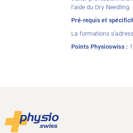
l’aide du Dry Needling.
Pré-requis et spécifici
La formations s’adres
Points Physioswiss :
1
Footer
Vers la page d'accueil