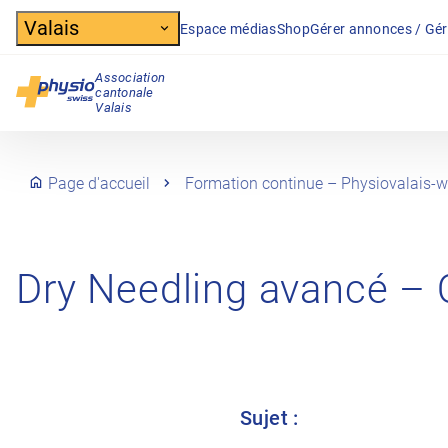
Header
Valais
Espace médias
Shop
Gérer annonces / Gér
Association
cantonale
Navigation principale
Valais
Page d'accueil
Formation continue – Physiovalais-wa
Dry Needling avancé – 
Sujet :