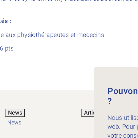
tés :
se aux physiothérapeutes et médecins
6 pts
Pouvons
?
News
Articles
Nous utilis
News
web. Pour p
votre cons