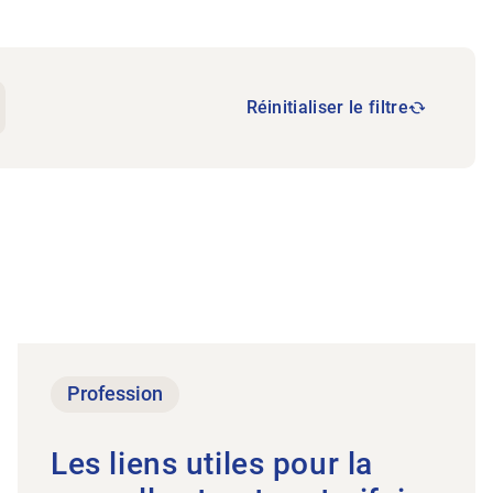
Réinitialiser le filtre
rs avancé du quadrant supérieur les 29 et 30 août 20
Vers l’article Les liens utiles pour la nouvelle struct
Profession
Les liens utiles pour la