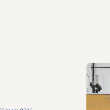
A la Maison Gillard, Rue de Loèche 70 – 1950 Sio