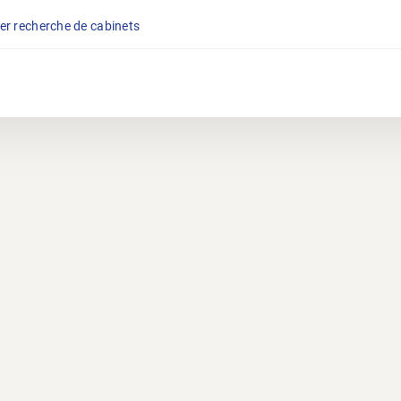
er recherche de cabinets
mblée générale de Physiov
SAVE THE DATE
Lundi 23 mars 2026
Rendez-vous dès 19h00