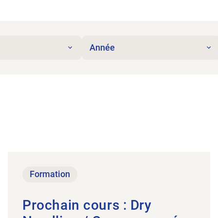
Année
·e à 70%. Vous trouvez ça juste?
Vers l’article Prochain cours : Dry Needling / Cou
Formation
Prochain cours : Dry