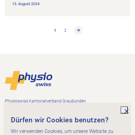
13. August 2024
1
2
Footer
Zur Startseite
Physioswiss Kantonalverband Graubünden
Via Zups 2
7013 Domat/Ems
unde
Dürfen wir Cookies benutzen?
+41 81 633 17 17
sekretariat@gr.physioswiss.ch
Wir verwenden Cookies, um unsere Website zu