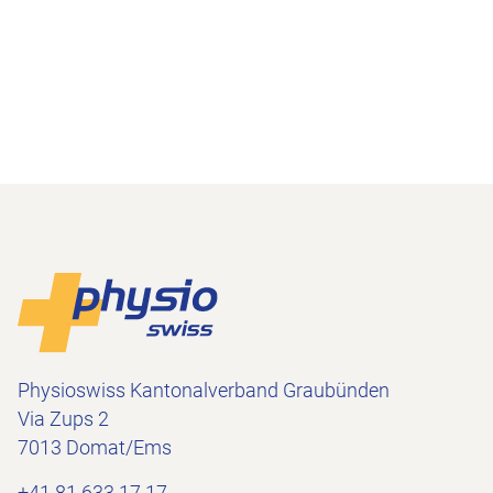
Footer
Zur Startseite
Physioswiss Kantonalverband Graubünden
Via Zups 2
7013 Domat/Ems
+41 81 633 17 17