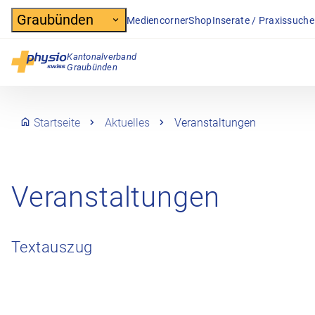
Header
Graubünden
Mediencorner
Shop
Inserate / Praxissuche
Kantonalverband
Hauptnavigation
Graubünden
Startseite
Aktuelles
Veranstaltungen
Veranstaltungen
Textauszug