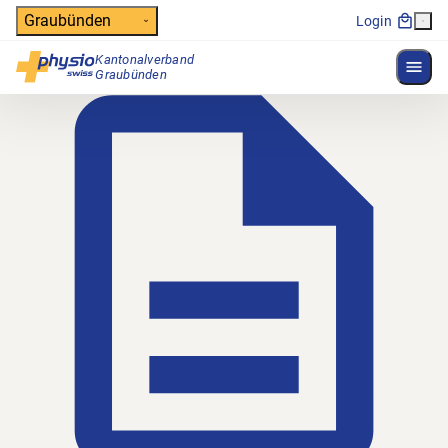
Header
Graubünden
Login
Kantonalverband
Menü 
Hauptnavigation
Graubünden