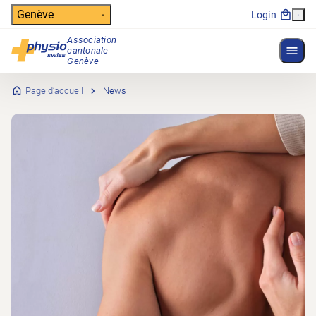
Header
Genève
Login
Association
Affich
cantonale
Navigation principale
Genève
Page d’accueil
News