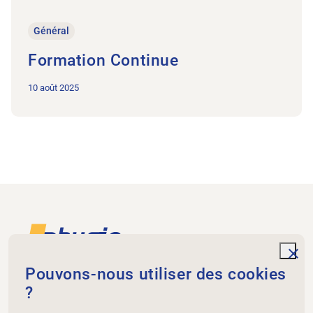
Général
Formation Continue
10 août 2025
Footer
Vers la page d'accueil
unde
Pouvons-nous utiliser des cookies
?
Physiogenève
rue de St-Jean 98