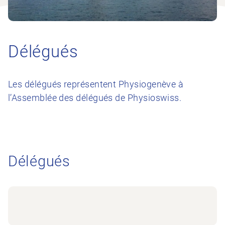
Délégués
Les délégués représentent Physiogenève à
l’Assemblée des délégués de Physioswiss.
Délégués
Yvan SIDLER
delegues@physiogeneve.ch
Denis GRIN