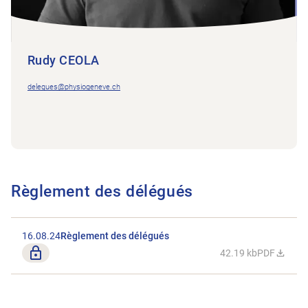
Rudy CEOLA
delegues@physiogeneve.ch
Règlement des délégués
16.08.24
Règlement des délégués
Seulement pour les membres
42.19 kb
PDF
Télécharger 