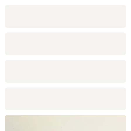
delegues@physiogeneve.ch
Muriel PICCAND
delegues@physiogeneve.ch
Laure ALGARRA
delegues@physiogeneve.ch
Fanny DEGERONIMI
delegues@physiogeneve.ch