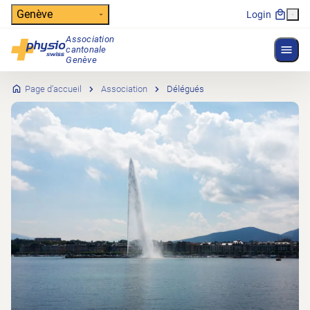
Header
Genève
Login
Association
Affich
cantonale
Navigation principale
Genève
Page d’accueil
Association
Délégués