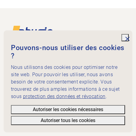
Footer
Vers la page d'accueil
unde
Pouvons-nous utiliser des cookies
?
Physiogenève
rue de St-Jean 98
Nous utilisons des cookies pour optimiser notre
Case postale 5278
site web. Pour pouvoir les utiliser, nous avons
1211 Genève 3
besoin de votre consentement explicite. Vous
+41 58 715 32 20
trouverez de plus amples informations à ce sujet
info@physiogeneve.ch
Médias sociaux
sous
protection des données et révocation
.
Mission physiothérapie
Autoriser les cookies nécessaires
Bon de physiothérapie
Autoriser tous les cookies
Informations