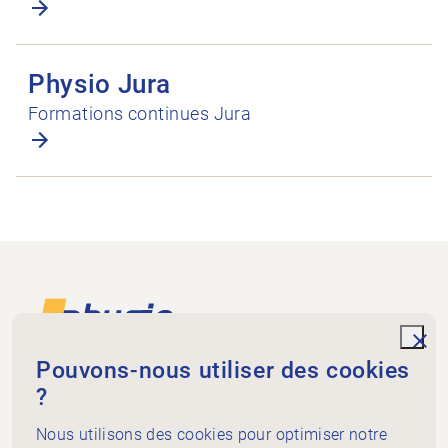
Ouvrir Physio Jura
Physio Jura
Formations continues Jura
Footer
Vers la page d'accueil
unde
Pouvons-nous utiliser des cookies
?
Physiogenève
rue de St-Jean 98
Nous utilisons des cookies pour optimiser notre
Case postale 5278