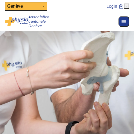
Header
Genève
Login
Association
Affich
cantonale
Navigation principale
Genève