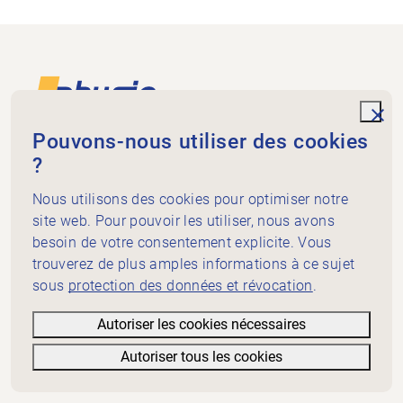
Footer
Vers la page d'accueil
unde
Pouvons-nous utiliser des cookies
?
Physiogenève
rue de St-Jean 98
Nous utilisons des cookies pour optimiser notre
Case postale 5278
site web. Pour pouvoir les utiliser, nous avons
1211 Genève 3
besoin de votre consentement explicite. Vous
+41 58 715 32 20
trouverez de plus amples informations à ce sujet
info@physiogeneve.ch
Médias sociaux
sous
protection des données et révocation
.
Mission physiothérapie
Autoriser les cookies nécessaires
Bon de physiothérapie
Autoriser tous les cookies
Informations