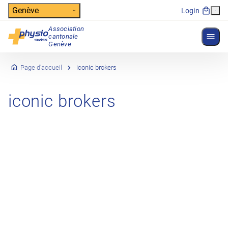
Header
Genève
Login
Association
Affich
cantonale
Navigation principale
Genève
Page d'accueil
iconic brokers
iconic brokers