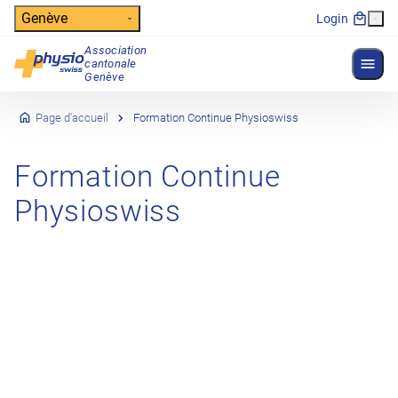
Header
Genève
Login
Association
Affich
cantonale
Navigation principale
Genève
Page d'accueil
Formation Continue Physioswiss
Formation Continue
Physioswiss