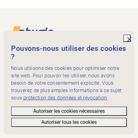
Footer
Vers la page d'accueil
unde
Pouvons-nous utiliser des cookies
?
Physiogenève
rue de St-Jean 98
Nous utilisons des cookies pour optimiser notre
Case postale 5278
site web. Pour pouvoir les utiliser, nous avons
1211 Genève 3
besoin de votre consentement explicite. Vous
+41 58 715 32 20
trouverez de plus amples informations à ce sujet
info@physiogeneve.ch
Médias sociaux
sous
protection des données et révocation
.
Mission physiothérapie
Autoriser les cookies nécessaires
Bon de physiothérapie
Autoriser tous les cookies
Informations