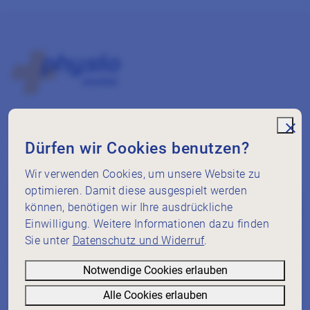
Footer
Zur Startseite
Kantonalverband Bern
Dammweg 3
unde
Dürfen wir Cookies benutzen?
3013 Bern
sekretariat@physiobern.info
Wir verwenden Cookies, um unsere Website zu
Social Media
optimieren. Damit diese ausgespielt werden
Über uns
können, benötigen wir Ihre ausdrückliche
Aktuelles
Einwilligung. Weitere Informationen dazu finden
Sie unter
Datenschutz und Widerruf
.
Service
Mitgliedschaft
Notwendige Cookies erlauben
Weiterbildung
Alle Cookies erlauben
Informatives