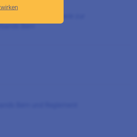
twirken
mission D-CH BOK sowie zur
rbands Bern
bands Bern und Reglement