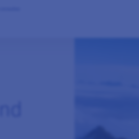
 verwalten
and