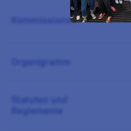
Kommissionen öffnen
Kommissionen
Organigramm öffnen
Organigramm
Statuten und
Reglemente öffnen
Statuten und
Reglemente