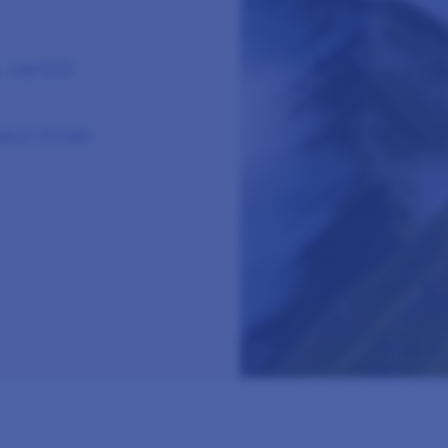
vertritt
eut:innen