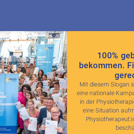
Informationen zum Vorstand und zur Klaus
100% geb
bekommen. Fi
Informationen zu den Delegierten inkl. Stel
gere
Mit diesem Slogan s
eine nationale Kampa
in der Physiotherap
eine Situation auf
Informationen zum Sekretariat
Physiotherapeut:i
beschä