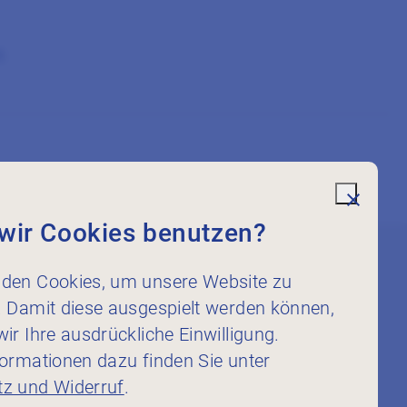
n
undefi
wir Cookies benutzen?
den Cookies, um unsere Website zu
Service
. Damit diese ausgespielt werden können,
Dienstleistungen
ir Ihre ausdrückliche Einwilligung.
Politik
formationen dazu finden Sie unter
Mitglieder in Ausbildung
z und Widerruf
.