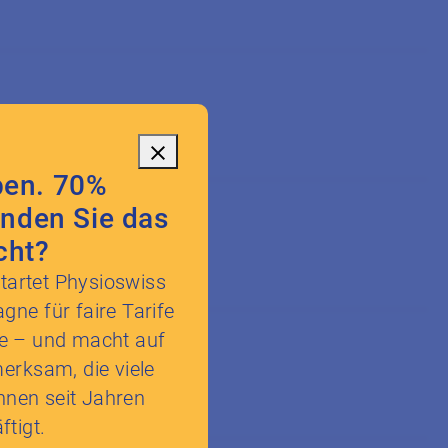
urtagung
en. 70%
nden Sie das
lenbeschreibung
cht?
tartet Physioswiss
gne für faire Tarife
ie – und macht auf
merksam, die viele
nnen seit Jahren
ftigt.