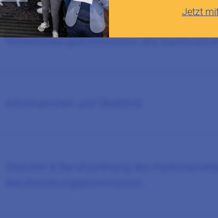
Jetzt mi
Informationen zur reg. Berufsordnungskom
Weiterbildungskommission des Kantonalve
Informationen und Überblick
Statuten & Berufsordnung des Kantonalver
Berufsordnungskommission