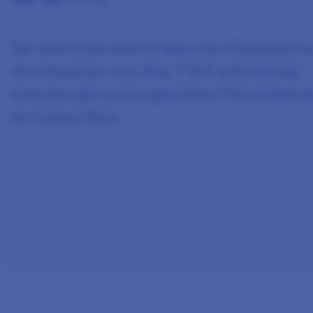
Der Kantonalverband Bern von Physioswiss, 
die Interessen von über 1’300 selbständig
erwerbenden und angestellten Physiotherap
im Kanton Bern.