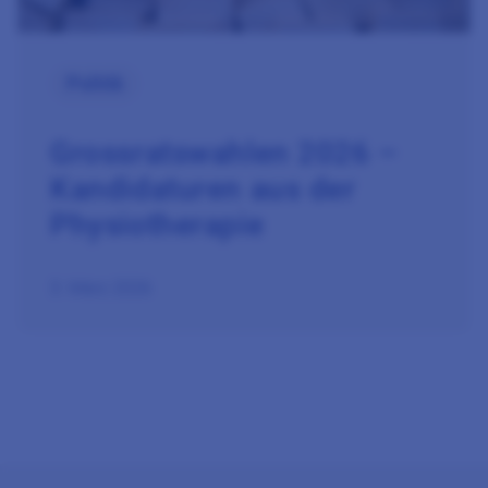
Politik
Grossratswahlen 2026 –
Kandidaturen aus der
Physiotherapie
3. März 2026