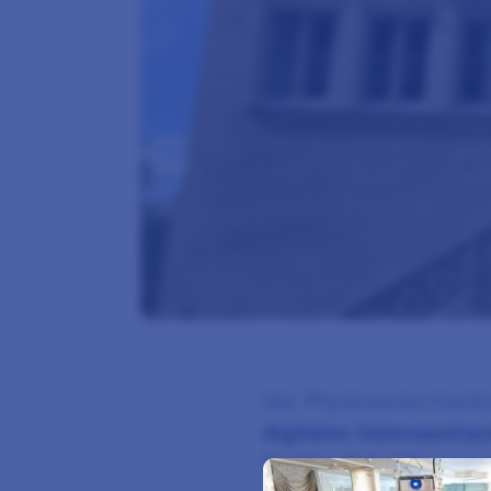
Der Physioswiss Kanto
digitalen Datenausta
Traktandum 66)
und e