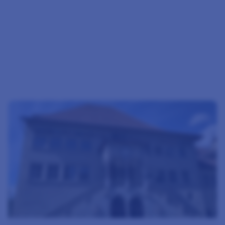
n aus der Physiotherapie
Zum Beitrag Sessionsempfehlungen zur Frühlings