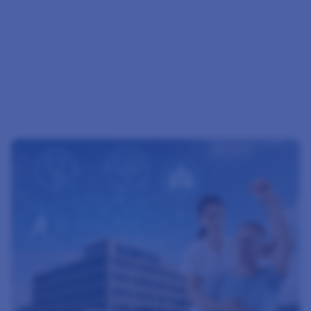
session 2026 des Grossen Rates Bern
Zum Beitrag Physiobern nimmt Stellung zur Teilre