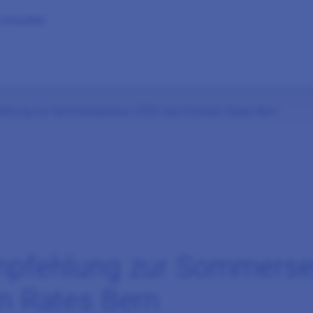
 verwalten
hlung zur Sommersession 2026 des Grossen Rates Bern
mpfehlung zur Sommerse
n Rates Bern