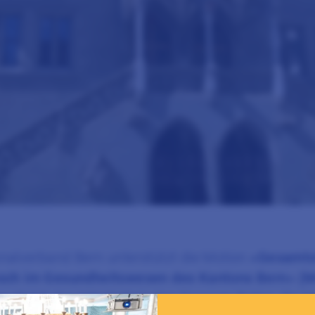
nalverband Bern unterstützt die Motion
«Gesamtst
usch im Gesundheitswesen des Kantons Bern» (M
mpfiehlt den Mitgliedern des Grossen Rates, die