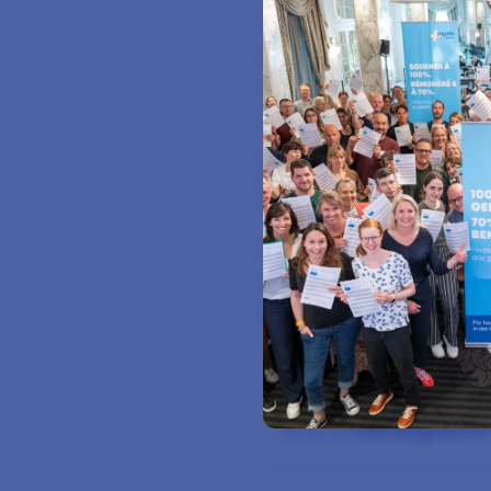
Die Motion schafft ein
koordiniert, effizient 
unseres Berufsverbands
Leistungserbringern – d
Eine funktionierende d
reduziert administrativ
Unsere ausführliche S
des Grossen Rates zug
werden.
Stellungnahme
25.05.26