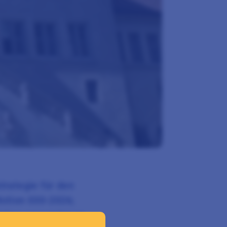
rategie für den
otion 030-2026;
 Motion anzunehmen.