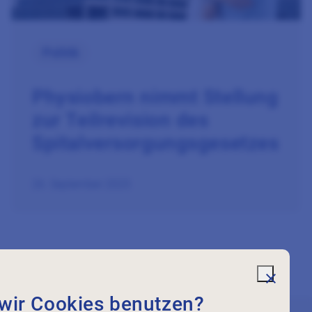
Politik
Physiobern nimmt Stellung
zur Teilrevision des
Spitalversorgungsgesetzes
26. September 2025
undefi
wir Cookies benutzen?