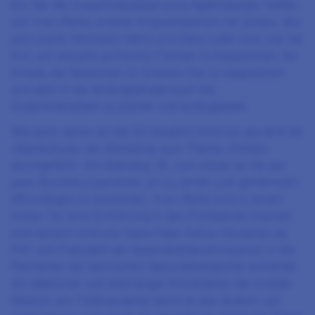
Ein Teil der Zusammenarbeit sind regelmässige Treffen
mit Yvan Rielle, unserer Ansprechperson bei polsan. Bis
jetzt waren Michaela Hähni und Gere Luder zwei mal bei
ihm, um aktuelle politische Themen zu besprechen, die
Inhalte der Sessionen im Grossen Rat zu besprechen
und jetzt in der Anfangsphase auch die
Zusammenarbeit zu planen und aufzugleisen.
Wie auch schon an der GV erwähnt wird nun als eine Art
«Startschuss» ein Workshop zum Thema «Politik»
durchgeführt. Am Dienstag 18. Juni sitzen wir für ein
paar Stundne zusammen um zu lernen und gemeinsam
GRundlagen zu erarbeiten. Yvan Rielle wird in einem
ersten Teil eine Einführung in den Politbetrieb machen
und danach wird uns Hans-Peter Kohler (Grossrat der
FDP und Präsident der Gesundheitskommission) in die
Feinheiten der bernischen Gesundheitspolitik einführen.
Als Mediziner und ehemaliger Klinidirektor der Inneren
Medizin am Tiefenauspital kennt er das System von