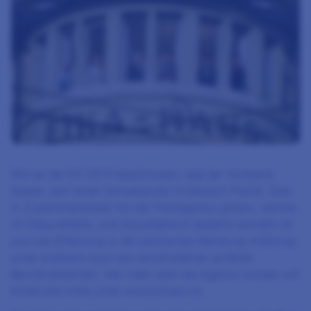
Wie an der GV 2019 beschlossen, legt der Vorstand
dieses Jahr einen Schwerpunkt im Bereich Politik. Dies
in Zusammenarbeit mit der Politagentur polsan, welche
im Gesundheits- und Sozialbereich bestens vernetzt ist
und viel Erfahrung in der politischen Beratung mitbringt,
unter anderem auch bei verschiedenen anderen
Berufsverbänden. Wer mehr über die Agentur wissen will
findet alle Infos unter www.polsan.ch.