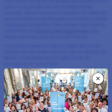
innen heraus und durch die langjährige politische Arbeit
kann er uns auf jeden Fall viel wichtiges Wissen
vermitteln. Aktuell sind rund 15 Personen mit dabei, der
ganze Vorstand, einige Delegierte und einzelne politisch
interessierte Kolleg:innen. Wenn jemadn dazu kommen
möchte bitte bei
michaela.haehni@physiobern.info
melden, sie schaut dann ob es noch Platz hat.
Und natürlich werdet ihr über die Ergebnisse und die
weiteren Schritte wieder informiert, hier via Website, bei
Bedarf via Newsletter und auf jeden Fall an der
nächsten GV im Januar 2020.
Ähnliche Newsbeiträge
Zum Beitrag Sessionsempfehlung zur Sommersession 2026 d