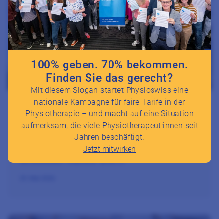
100% geben. 70% bekommen.
Finden Sie das gerecht?
Mit diesem Slogan startet Physioswiss eine
nationale Kampagne für faire Tarife in der
Politik
Physiotherapie – und macht auf eine Situation
aufmerksam, die viele Physiotherapeut:innen seit
Sessionsempfehlung zur
Jahren beschäftigt.
Sommersession 2026 des
Jetzt mitwirken
Grossen Rates Bern
25. Mai 2026