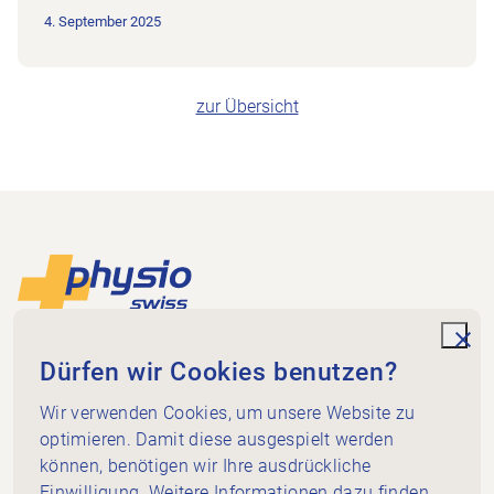
4. September 2025
zur Übersicht
Footer
Zur Startseite
unde
Physio Aargau
Dürfen wir Cookies benutzen?
Bahnhofweg 17
5610 Wohlen
Wir verwenden Cookies, um unsere Website zu
optimieren. Damit diese ausgespielt werden
079 457 66 14
können, benötigen wir Ihre ausdrückliche
sekretariat@ag.physioswiss.ch
Einwilligung. Weitere Informationen dazu finden