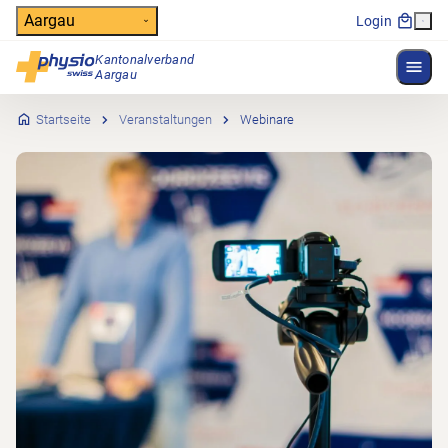
Header
Aargau
Login
Kantonalverband
Menü 
Hauptnavigation
Aargau
Startseite
Veranstaltungen
Webinare