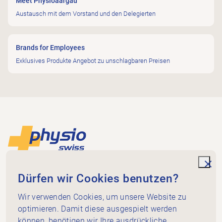
Meet Physioaargau
Austausch mit dem Vorstand und den Delegierten
Brands for Employees
Exklusives Produkte Angebot zu unschlagbaren Preisen
Footer
Zur Startseite
unde
Physio Aargau
Dürfen wir Cookies benutzen?
Bahnhofweg 17
5610 Wohlen
Wir verwenden Cookies, um unsere Website zu
optimieren. Damit diese ausgespielt werden
079 457 66 14
können, benötigen wir Ihre ausdrückliche
sekretariat@ag.physioswiss.ch