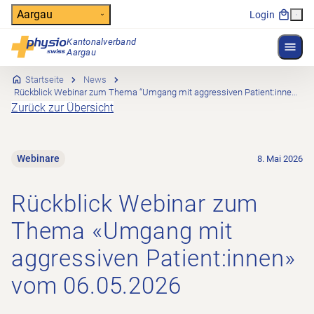
Header
Aargau
Login
Kantonalverband
Menü 
Hauptnavigation
Aargau
Startseite
News
Rückblick Webinar zum Thema “Umgang mit aggressiven Patient:innen” vom 06.05.2026
Zurück zur Übersicht
Webinare
8. Mai 2026
Rückblick Webinar zum
Thema «Umgang mit
aggressiven Patient:innen»
vom 06.05.2026