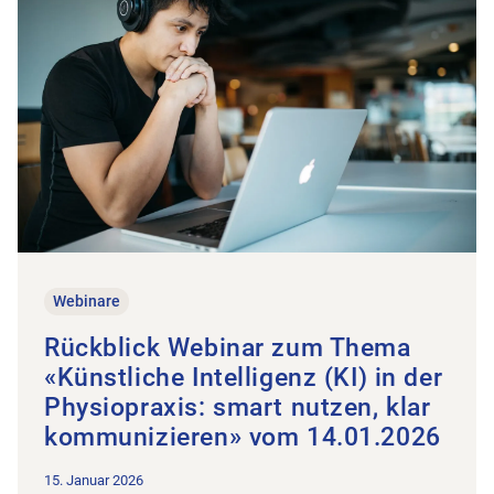
Webinare
Rückblick Webinar zum Thema
«Künstliche Intelligenz (KI) in der
Physiopraxis: smart nutzen, klar
kommunizieren» vom 14.01.2026
15. Januar 2026