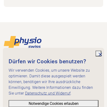
Footer
Zur Startseite
unde
Physio Aargau
Dürfen wir Cookies benutzen?
Bahnhofweg 17
5610 Wohlen
Wir verwenden Cookies, um unsere Website zu
optimieren. Damit diese ausgespielt werden
079 457 66 14
können, benötigen wir Ihre ausdrückliche
sekretariat@ag.physioswiss.ch
Social Media
Einwilligung. Weitere Informationen dazu finden
Sie unter
Datenschutz und Widerruf
.
Schnellzugriff
Webinare
Notwendige Cookies erlauben
Kontakt