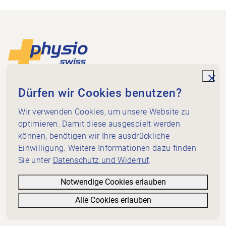
Footer
Zur Startseite
unde
Physio Aargau
Dürfen wir Cookies benutzen?
Bahnhofweg 17
5610 Wohlen
Wir verwenden Cookies, um unsere Website zu
optimieren. Damit diese ausgespielt werden
079 457 66 14
können, benötigen wir Ihre ausdrückliche
sekretariat@ag.physioswiss.ch
Social Media
Einwilligung. Weitere Informationen dazu finden
Sie unter
Datenschutz und Widerruf
.
Schnellzugriff
Webinare
Notwendige Cookies erlauben
Kontakt
Alle Cookies erlauben
Informatives