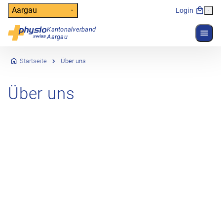
Header
Aargau
Login
Kantonalverband
Menü 
Hauptnavigation
Aargau
Startseite
Über uns
Über uns