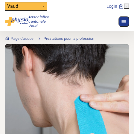
Header
Vaud
Login
Association
Affich
cantonale
Navigation principale
Vaud
Page d’accueil
Prestations pour la profession