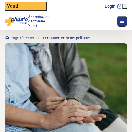
Header
Vaud
Login
Association
Affich
cantonale
Navigation principale
Vaud
Page d’accueil
Formation en soins palliatifs