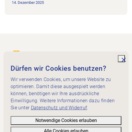
14. Dezember 2025
Footer
Zur Startseite
unde
Dürfen wir Cookies benutzen?
Wir verwenden Cookies, um unsere Website zu
Physio Schaffhausen-Thurgau
Im Rhytech 3
optimieren. Damit diese ausgespielt werden
8212 Neuhausen am Rheinfall
können, benötigen wir Ihre ausdrückliche
Einwilligung. Weitere Informationen dazu finden
sekretariat@sh-tg.physioswiss.ch
Sie unter
Datenschutz und Widerruf
.
Schnellzugriff
Webinare
Notwendige Cookies erlauben
Kontakt
Alle Cookies erlauben