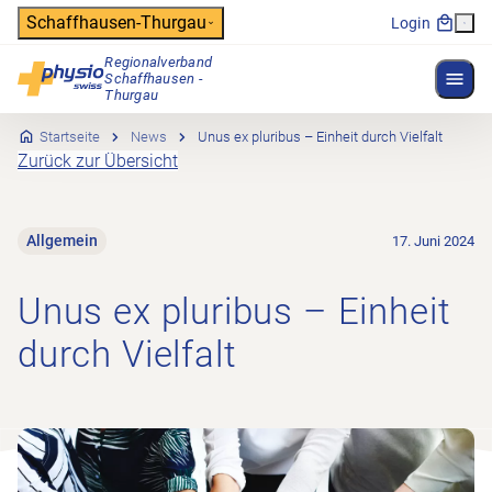
Header
Schaffhausen-Thurgau
Login
Regionalverband
Menü 
Schaffhausen -
Hauptnavigation
Thurgau
Startseite
News
Unus ex pluribus – Einheit durch Vielfalt
Zurück zur Übersicht
Allgemein
17. Juni 2024
Unus ex pluribus – Einheit
durch Vielfalt