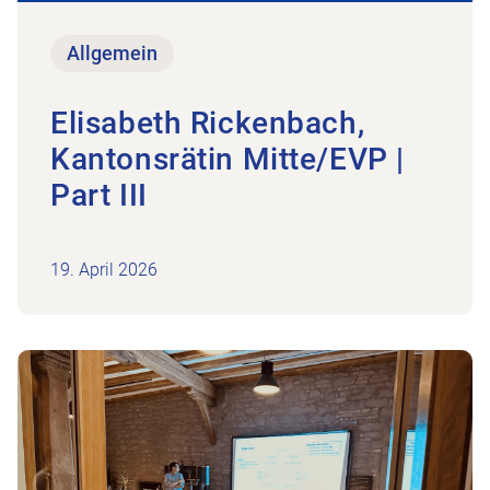
Allgemein
Elisabeth Rickenbach,
Kantonsrätin Mitte/EVP |
Part III
19. April 2026
on und Finanzen
Zum Beitrag Einladung zur 28. Generalversamm