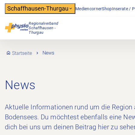
Header
Schaffhausen-Thurgau
Mediencorner
Shop
Inserate / 
Regionalverband
Schaffhausen -
Hauptnavigation
Thurgau
Startseite
News
News
Aktuelle Informationen rund um die Region
Bodensees. Du möchtest ebenfalls eine Ne
dich bei uns um deinen Beitrag hier zu sehe