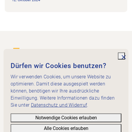
Footer
Zur Startseite
unde
Dürfen wir Cookies benutzen?
Wir verwenden Cookies, um unsere Website zu
Physio Schaffhausen-Thurgau
Im Rhytech 3
optimieren. Damit diese ausgespielt werden
8212 Neuhausen am Rheinfall
können, benötigen wir Ihre ausdrückliche
Einwilligung. Weitere Informationen dazu finden
sekretariat@sh-tg.physioswiss.ch
Sie unter
Datenschutz und Widerruf
.
Schnellzugriff
Webinare
Notwendige Cookies erlauben
Kontakt
Alle Cookies erlauben
Informatives