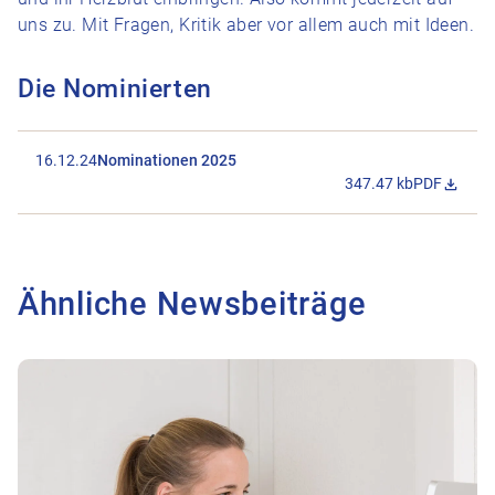
uns zu. Mit Fragen, Kritik aber vor allem auch mit Ideen.
Die Nominierten
16.12.24
Nominationen 2025
347.47 kb
PDF
Datei Nomin
Ähnliche Newsbeiträge
Zum Beitrag Taxpunktwert Thurgau: Provisorische Festsetzu