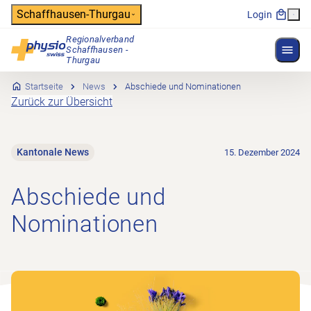
Header
Schaffhausen-Thurgau
Login
Regionalverband
Menü 
Schaffhausen -
Hauptnavigation
Thurgau
Startseite
News
Abschiede und Nominationen
Zurück zur Übersicht
Kantonale News
15. Dezember 2024
Abschiede und
Nominationen