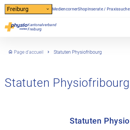
Header
Freiburg
Mediencorner
Shop
Inserate / Praxissuche
Kantonalverband
Hauptnavigation
Freiburg
Page d'accueil
Statuten Physiofribourg
Statuten Physiofribourg
Statuten Physio