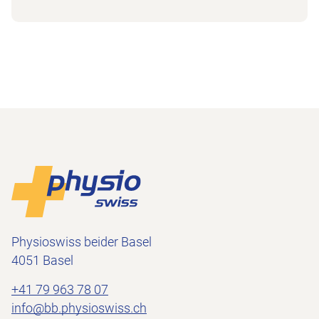
Footer
Zur Startseite
Physioswiss beider Basel
4051 Basel
+41 79 963 78 07
info@bb.physioswiss.ch