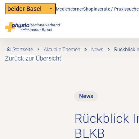
Header
beider Basel
Mediencorner
Shop
Inserate / Praxissuche
Regionalverband
Hauptnavigation
beider Basel
Startseite
Aktuelle Themen
News
Rückblick 
Zurück zur Übersicht
News
Rückblick 
BLKB