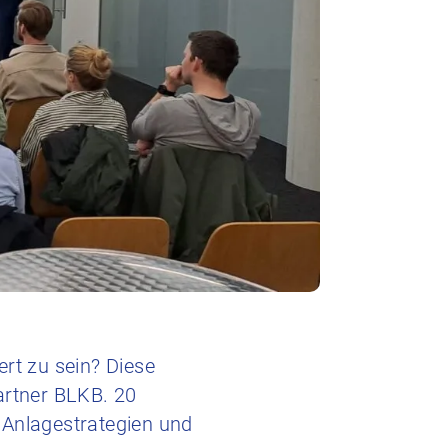
ert zu sein? Diese
rtner BLKB. 20
e Anlagestrategien und