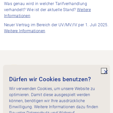
Was genau wird in welcher Tarifverhandlung
verhandelt? Wie ist der aktuelle Stand?
Weitere
Informationen
Neuer Vertrag im Bereich der UV/MV/IV per 1. Juli 2025.
Weitere Informationen
Footer
Zur Startseite
unde
Dürfen wir Cookies benutzen?
Wir verwenden Cookies, um unsere Website zu
Physioswiss beider Basel
optimieren. Damit diese ausgespielt werden
4051 Basel
können, benötigen wir Ihre ausdrückliche
+41 79 963 78 07
Einwilligung. Weitere Informationen dazu finden
info@bb.physioswiss.ch
Sie unter
Datenschutz und Widerruf
.