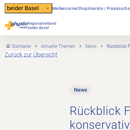
Header
beider Basel
Mediencorner
Shop
Inserate / Praxissuche
Regionalverband
Hauptnavigation
beider Basel
Startseite
Aktuelle Themen
News
Rückblick 
Zurück zur Übersicht
News
Rückblick 
konservativ