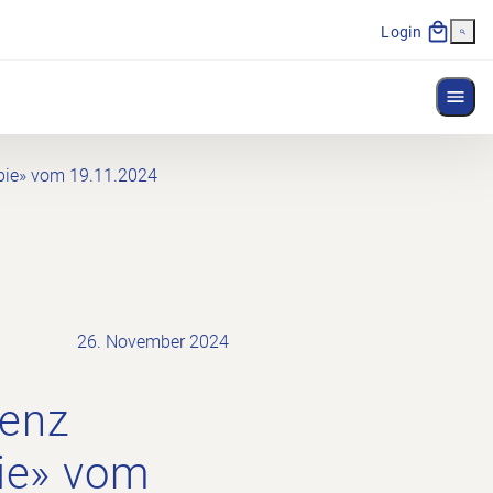
Login
Menü
apie» vom 19.11.2024
26. November 2024
denz
pie» vom