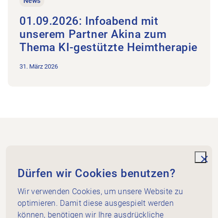
News
01.09.2026: Infoabend mit
unserem Partner Akina zum
Thema KI-gestützte Heimtherapie
31. März 2026
Footer
Zur Startseite
unde
Dürfen wir Cookies benutzen?
Wir verwenden Cookies, um unsere Website zu
Physioswiss beider Basel
optimieren. Damit diese ausgespielt werden
4051 Basel
können, benötigen wir Ihre ausdrückliche