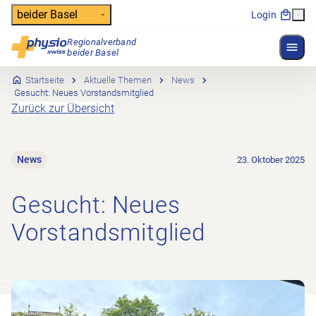
Header
beider Basel
Login
Regionalverband
Menü 
Hauptnavigation
beider Basel
Startseite
Aktuelle Themen
News
Gesucht: Neues Vorstandsmitglied
Zurück zur Übersicht
News
23. Oktober 2025
Gesucht: Neues
Vorstandsmitglied