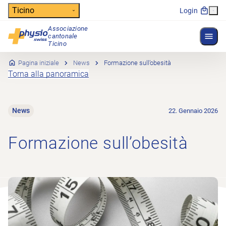
Header
Ticino
Login
Associazione
Mostr
cantonale
Navigazione principale
Ticino
Pagina iniziale
News
Formazione sull’obesità
Torna alla panoramica
News
22. Gennaio 2026
Formazione sull’obesità