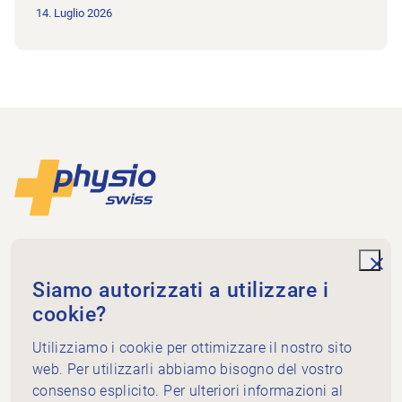
14. Luglio 2026
Piè di pagina
Alla pagina iniziale
Associazione Cantonale Ticino
Via della Posta 21
unde
Siamo autorizzati a utilizzare i
6934 Bioggio
cookie?
+41 91 605 16 34
segretariato@physioticino.ch
Utilizziamo i cookie per ottimizzare il nostro sito
Media sociali
web. Per utilizzarli abbiamo bisogno del vostro
consenso esplicito. Per ulteriori informazioni al