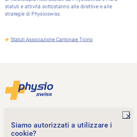
statuti e attività sottostanno alle direttive e alle
strategie di Physioswiss.
Statuti Associazione Cantonale Ticino
Piè di pagina
Alla pagina iniziale
Associazione Cantonale Ticino
Via della Posta 21
unde
Siamo autorizzati a utilizzare i
6934 Bioggio
cookie?
+41 91 605 16 34