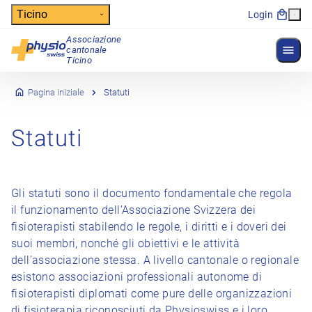
Header
Ticino
Login
Associazione
Mostr
cantonale
Navigazione principale
Ticino
Pagina iniziale
Statuti
Statuti
Gli statuti sono il documento fondamentale che regola
il funzionamento dell’Associazione Svizzera dei
fisioterapisti stabilendo le regole, i diritti e i doveri dei
suoi membri, nonché gli obiettivi e le attività
dell’associazione stessa. A livello cantonale o regionale
esistono associazioni professionali autonome di
fisioterapisti diplomati come pure delle organizzazioni
di fisioterapia riconosciuti da Physioswiss e i loro