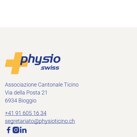
Piè di pagina
Alla pagina iniziale
Associazione Cantonale Ticino
Via della Posta 21
6934 Bioggio
+41 91 605 16 34
segretariato@physioticino.ch
Media sociali