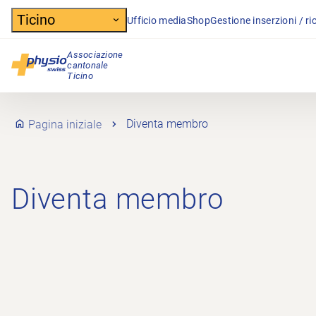
Header
Ticino
Ufficio media
Shop
Gestione inserzioni / ri
Associazione
cantonale
Navigazione principale
Ticino
Pagina iniziale
Diventa membro
Diventa membro