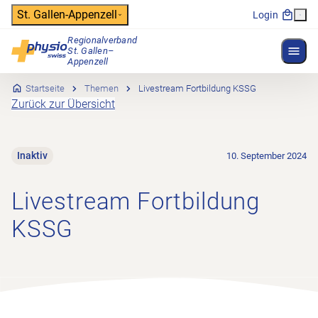
Header
St. Gallen-Appenzell
Login
Regionalverband
Menü 
St. Gallen–
Hauptnavigation
Appenzell
Startseite
Themen
Livestream Fortbildung KSSG
Zurück zur Übersicht
Inaktiv
10. September 2024
Livestream Fortbildung
KSSG