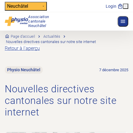
Header
Neuchâtel
Login
Association
Affich
cantonale
Navigation principale
Neuchâtel
Page d'accueil
Actualités
Nouvelles directives cantonales sur notre site internet
Retour à l'aperçu
Physio Neuchâtel
7 décembre 2025
Nouvelles directives
cantonales sur notre site
internet