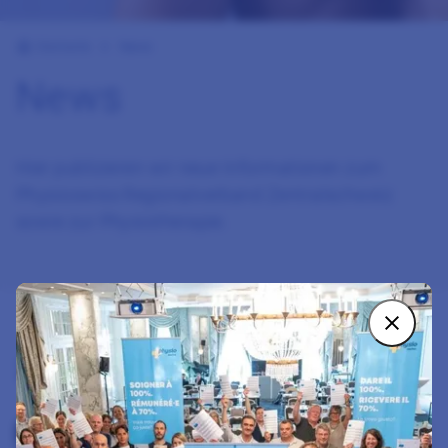
Startseite
News
News
Hier publizieren wir neue Informationen zum
Physioswiss Regionalverband Zentralschweiz
sowie zur Physiotherapie.
2
Newsbeiträge
Zum Beitrag Spendenprojekt