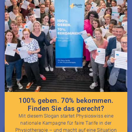
Regional
Spendenprojekt
100% geben. 70% bekommen.
23. September 2024
Finden Sie das gerecht?
Mit diesem Slogan startet Physioswiss eine
nationale Kampagne für faire Tarife in der
Zum Beitrag Mitgliederumfrage
Physiotherapie – und macht auf eine Situation