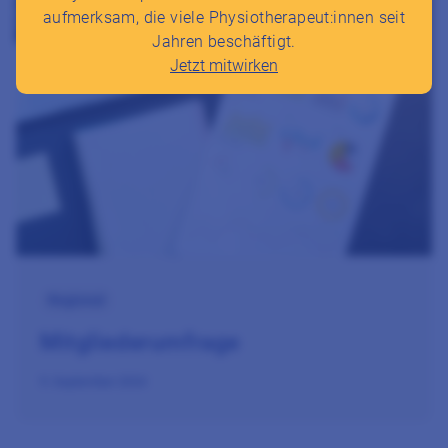
aufmerksam, die viele Physiotherapeut:innen seit
Jahren beschäftigt.
Jetzt mitwirken
Regional
Mitgliederumfrage
9. September 2024