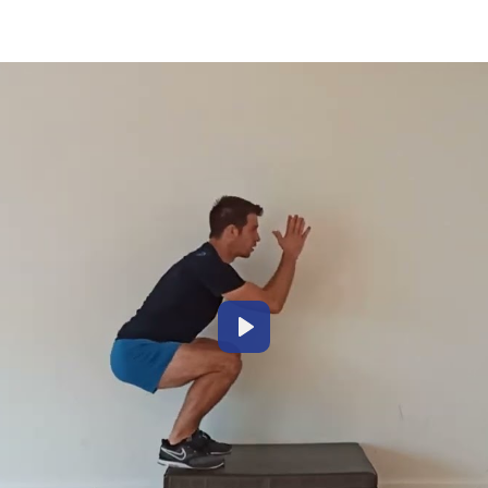
P
l
a
y