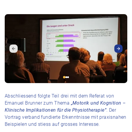
Abschliessend folgte Teil drei mit dem Referat von
Emanuel Brunner zum Thema
„Motorik und Kognition –
Klinische Implikationen für die Physiotherapie“
. Der
Vortrag verband fundierte Erkenntnisse mit praxisnahen
Beispielen und stiess auf grosses Interesse.