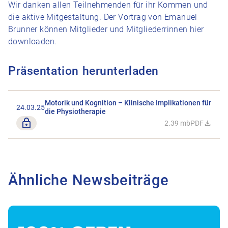
Wir danken allen Teilnehmenden für ihr Kommen und
die aktive Mitgestaltung. Der Vortrag von Emanuel
Brunner können Mitglieder und Mitgliederrinnen hier
downloaden.
Präsentation herunterladen
Motorik und Kognition – Klinische Implikationen für
24.03.25
die Physiotherapie
Nur für Mitglieder
2.39 mb
PDF
Datei Motori
Ähnliche Newsbeiträge
Zum Beitrag Kantonale Petitionen