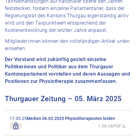
Tarifverhandlungen auf nationaler Ebene seit Jahren
feststecken, fordern einzelne Parlamentarier, dass der
Regierungsrat des Kantons Thurgau eigenständig aktiv
wird und den Taxpunktwert entsprechend der
Kostenentwicklung der letzten Jahre anpasst.
Mitglieder:innen können den vollständigen Artikel unten
einsehen.
Der Vorstand wird zukünftig gezielt einzelne
Politikerinnen und Politiker aus dem Thurgauer
Kantonsparlament vorstellen und deren Aussagen und
Positionen zur Physiotherapie zusammenfassen.
Thurgauer Zeitung – 05. März 2025
17.03.25
Medien 06.03.2025 Physiotherapeuten leiden
Nur für Mitglieder
1.08 mb
PDF
Datei Medie