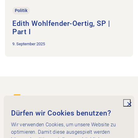
Politik
Edith Wohlfender-Oertig, SP |
Part I
9. September 2025
Footer
Zur Startseite
unde
Dürfen wir Cookies benutzen?
Wir verwenden Cookies, um unsere Website zu
Physio Schaffhausen-Thurgau
Im Rhytech 3
optimieren. Damit diese ausgespielt werden
8212 Neuhausen am Rheinfall