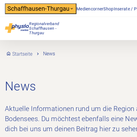
Header
Schaffhausen-Thurgau
Mediencorner
Shop
Inserate / 
Regionalverband
Schaffhausen -
Hauptnavigation
Thurgau
Startseite
News
News
Aktuelle Informationen rund um die Region
Bodensees. Du möchtest ebenfalls eine Ne
dich bei uns um deinen Beitrag hier zu sehe