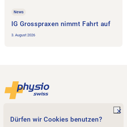
News
IG Grosspraxen nimmt Fahrt auf
3. August 2026
Footer
Zur Startseite
Physioswiss
Dammweg 3
unde
Dürfen wir Cookies benutzen?
3013 Bern