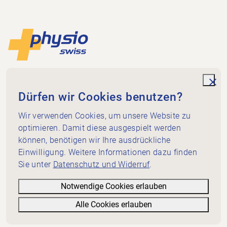
Footer
Zur Startseite
Physioswiss
Dammweg 3
unde
Dürfen wir Cookies benutzen?
3013 Bern
+41 58 255 36 00
Wir verwenden Cookies, um unsere Website zu
info@physioswiss.ch
optimieren. Damit diese ausgespielt werden
Social Media
können, benötigen wir Ihre ausdrückliche
Wichtiges
Einwilligung. Weitere Informationen dazu finden
Sie unter
Datenschutz und Widerruf
.
Wissen
Dienstleistungen
Notwendige Cookies erlauben
Über Physioswiss
Alle Cookies erlauben
Informatives