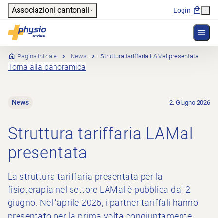
Header
Associazioni cantonali
Login
Mostr
Navigazione principale
Physioswiss
Pagina iniziale
News
Struttura tariffaria LAMal presentata
Torna alla panoramica
News
2. Giugno 2026
Struttura tariffaria LAMal
presentata
La struttura tariffaria presentata per la
fisioterapia nel settore LAMal è pubblica dal 2
giugno. Nell'aprile 2026, i partner tariffali hanno
presentato per la prima volta congiuntamente