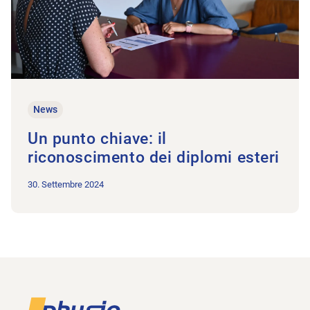
News
Un punto chiave: il
riconoscimento dei diplomi esteri
30. Settembre 2024
Piè di pagina
Alla pagina iniziale