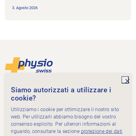
3. Agosto 2026
Piè di pagina
Alla pagina iniziale
unde
Physioswiss
Siamo autorizzati a utilizzare i
Dammweg 3
cookie?
3013 Bern
+41 58 255 36 00
Utilizziamo i cookie per ottimizzare il nostro sito
info@physioswiss.ch
web. Per utilizzarli abbiamo bisogno del vostro
Media sociali
consenso esplicito. Per ulteriori informazioni al
Informazioni importanti
riguardo, consultare la sezione
protezione dei dati