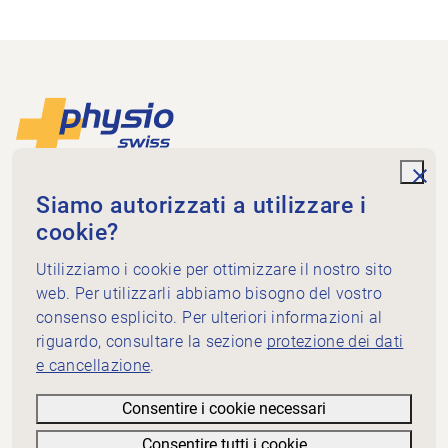
Piè di pagina
Alla pagina iniziale
unde
Physioswiss
Siamo autorizzati a utilizzare i
Dammweg 3
cookie?
3013 Bern
Utilizziamo i cookie per ottimizzare il nostro sito
+41 58 255 36 00
info@physioswiss.ch
web. Per utilizzarli abbiamo bisogno del vostro
Media sociali
consenso esplicito. Per ulteriori informazioni al
Informazioni importanti
riguardo, consultare la sezione
protezione dei dati
e cancellazione
.
Conoscenze
Servizi
Consentire i cookie necessari
Physioswiss: chi siamo
Consentire tutti i cookie